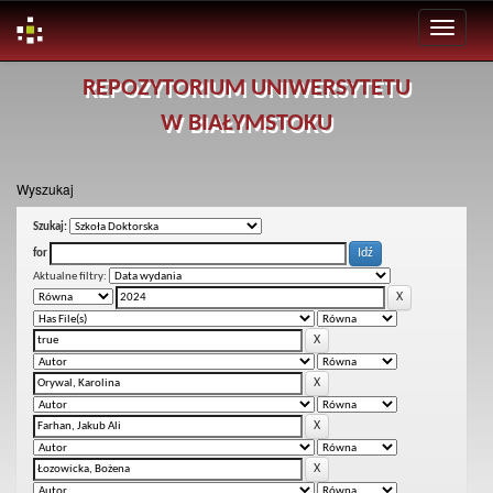
Skip
REPOZYTORIUM UNIWERSYTETU
navigation
W BIAŁYMSTOKU
Wyszukaj
Szukaj:
for
Aktualne filtry: