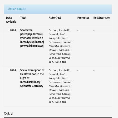
Odsłon pozycji:
Data
Tytuł
Autor(rzy)
Promotor
Redaktor(rzy)
wydania
2024
Społeczna
Farhan, Jakub Ali;
-
-
percepcja zdrowej
Iwaniuk, Piotr;
żywności w świetle
Kaczyński, Piotr;
interdyscyplinarnej
Łozowicka, Bożena;
pewności naukowej
Mroczko, Barbara;
Orywal, Karolina;
Perkowski, Maciej;
Socha, Katarzyna;
Zoń, Wojciech
2024
Social Perception of
Farhan, Jakub Ali;
-
-
Healthy Food in the
Iwaniuk, Piotr;
Light of
Kaczyński, Piotr;
Interdisciplinary
Łozowicka, Bożena;
Scientific Certainty
Mroczko, Barbara;
Orywal, Karolina;
Perkowski, Maciej;
Socha, Katarzyna;
Zoń, Wojciech
Odkryj