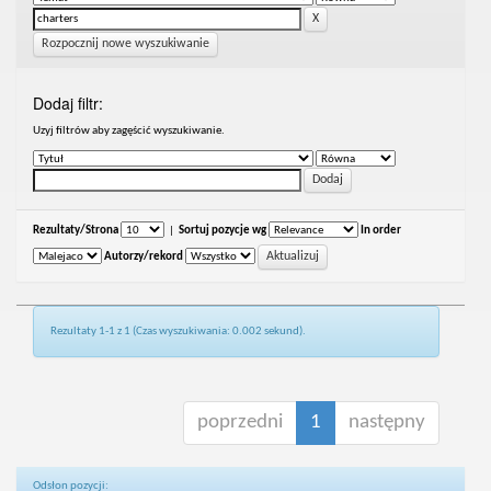
Rozpocznij nowe wyszukiwanie
Dodaj filtr:
Uzyj filtrów aby zagęścić wyszukiwanie.
Rezultaty/Strona
|
Sortuj pozycje wg
In order
Autorzy/rekord
Rezultaty 1-1 z 1 (Czas wyszukiwania: 0.002 sekund).
poprzedni
1
następny
Odsłon pozycji: