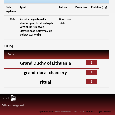
Data
Tytuł
Autor(rzy)
Promotor
Redaktor(rzy)
wydania
2024
Rytuał a przywileje dla
Bierastavy,
-
-
stanów i grup terytorialnych
Hlieb
w Wielkim Księstwie
Litewskim od połowy XV do
połowy XVI wieku
Odkryj
Temat
1
Grand Duchy of Lithuania
1
grand-ducal chancery
1
ritual
Theme by
Deklaracja dostępności
DSpace Software
Prawa Autorskie © 2002-2017
Duraspace
-
Zgłoś problem