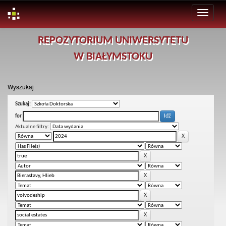
Skip
REPOZYTORIUM UNIWERSYTETU
navigation
W BIAŁYMSTOKU
Wyszukaj
Szukaj:
for
Aktualne filtry: