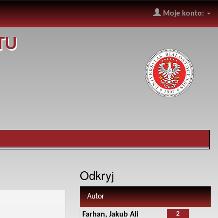
Moje konto:
TU
Odkryj
Autor
2
Farhan, Jakub Ali