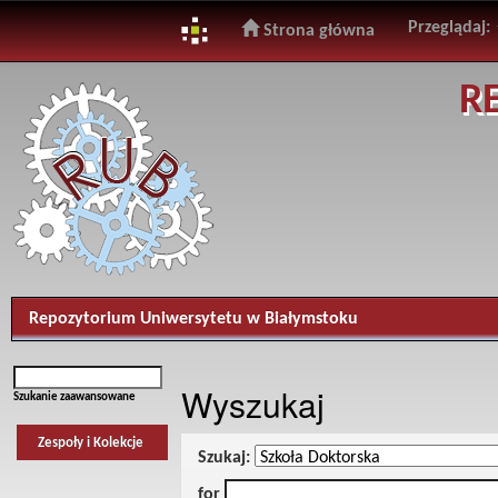
Przeglądaj:
Strona główna
Skip
R
navigation
Repozytorium Uniwersytetu w Białymstoku
Wyszukaj
Szukanie zaawansowane
Zespoły i Kolekcje
Szukaj:
for