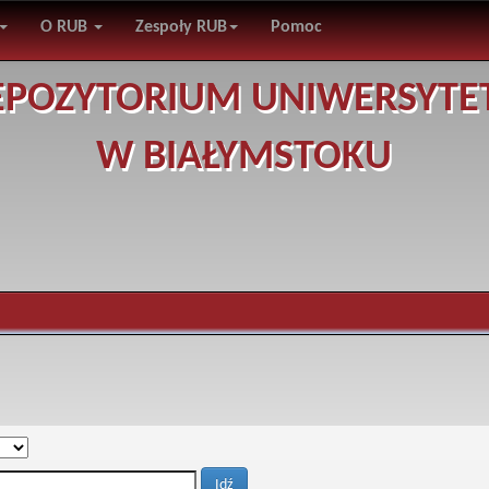
O RUB
Zespoły RUB
Pomoc
EPOZYTORIUM UNIWERSYTE
W BIAŁYMSTOKU