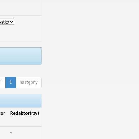
i
1
następny
tor
Redaktor(rzy)
-