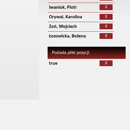
2
Iwaniuk, Piotr
2
Orywal, Karolina
2
Zoń, Wojciech
2
Łozowicka, Bożena
Posiada pliki pozycji
2
true