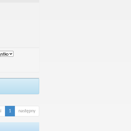
i
1
następny