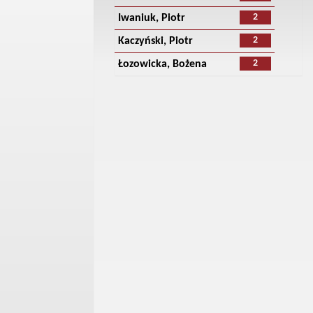
2
Iwaniuk, Piotr
2
Kaczyński, Piotr
2
Łozowicka, Bożena