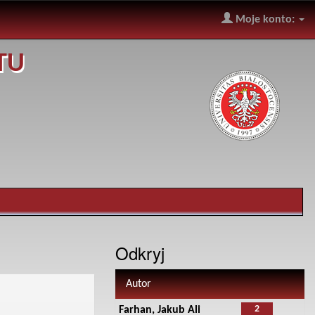
Moje konto:
TU
Odkryj
Autor
2
Farhan, Jakub Ali