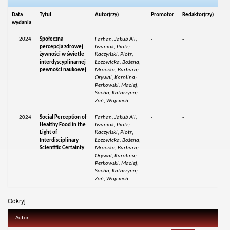
Data
Tytuł
Autor(rzy)
Promotor
Redaktor(rzy)
wydania
2024
Społeczna
Farhan, Jakub Ali;
-
-
percepcja zdrowej
Iwaniuk, Piotr;
żywności w świetle
Kaczyński, Piotr;
interdyscyplinarnej
Łozowicka, Bożena;
pewności naukowej
Mroczko, Barbara;
Orywal, Karolina;
Perkowski, Maciej;
Socha, Katarzyna;
Zoń, Wojciech
2024
Social Perception of
Farhan, Jakub Ali;
-
-
Healthy Food in the
Iwaniuk, Piotr;
Light of
Kaczyński, Piotr;
Interdisciplinary
Łozowicka, Bożena;
Scientific Certainty
Mroczko, Barbara;
Orywal, Karolina;
Perkowski, Maciej;
Socha, Katarzyna;
Zoń, Wojciech
Odkryj
Autor