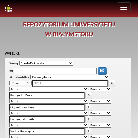
Skip
REPOZYTORIUM UNIWERSYTETU
navigation
W BIAŁYMSTOKU
Wyszukaj
Szukaj:
for
Aktualne filtry: