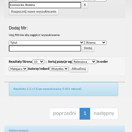
Rozpocznij nowe wyszukiwanie
Dodaj filtr:
Uzyj filtrów aby zagęścić wyszukiwanie.
Rezultaty/Strona
|
Sortuj pozycje wg
In order
Autorzy/rekord
Rezultaty 1-2 z 2 (Czas wyszukiwania: 0.001 sekund).
poprzedni
1
następny
Odsłon pozycji: