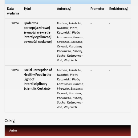
Data
Tytuł
Autor(rzy)
Promotor
Redaktor(rzy)
wydania
2024
Społeczna
Farhan, Jakub Ali;
-
-
percepcja zdrowej
Iwaniuk, Piotr;
żywności w świetle
Kaczyński, Piotr;
interdyscyplinarnej
Łozowicka, Bożena;
pewności naukowej
Mroczko, Barbara;
Orywal, Karolina;
Perkowski, Maciej;
Socha, Katarzyna;
Zoń, Wojciech
2024
Social Perception of
Farhan, Jakub Ali;
-
-
Healthy Food in the
Iwaniuk, Piotr;
Light of
Kaczyński, Piotr;
Interdisciplinary
Łozowicka, Bożena;
Scientific Certainty
Mroczko, Barbara;
Orywal, Karolina;
Perkowski, Maciej;
Socha, Katarzyna;
Zoń, Wojciech
Odkryj
Autor