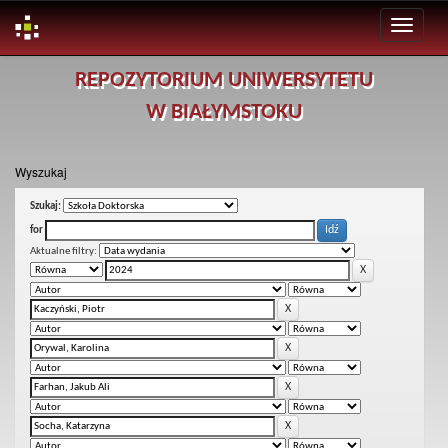
Skip
REPOZYTORIUM UNIWERSYTETU
navigation
W BIAŁYMSTOKU
Wyszukaj
Szukaj:
for
Aktualne filtry: