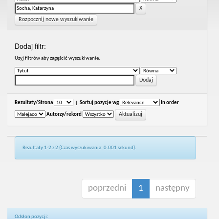
Rozpocznij nowe wyszukiwanie
Dodaj filtr:
Uzyj filtrów aby zagęścić wyszukiwanie.
Rezultaty/Strona
|
Sortuj pozycje wg
In order
Autorzy/rekord
Rezultaty 1-2 z 2 (Czas wyszukiwania: 0.001 sekund).
poprzedni
1
następny
Odsłon pozycji: