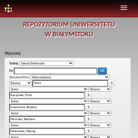
Skip
REPOZYTORIUM UNIWERSYTETU
navigation
W BIAŁYMSTOKU
Wyszukaj
Szukaj:
for
Aktualne filtry: