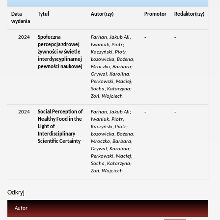
Data
Tytuł
Autor(rzy)
Promotor
Redaktor(rzy)
wydania
2024
Społeczna
Farhan, Jakub Ali;
-
-
percepcja zdrowej
Iwaniuk, Piotr;
żywności w świetle
Kaczyński, Piotr;
interdyscyplinarnej
Łozowicka, Bożena;
pewności naukowej
Mroczko, Barbara;
Orywal, Karolina;
Perkowski, Maciej;
Socha, Katarzyna;
Zoń, Wojciech
2024
Social Perception of
Farhan, Jakub Ali;
-
-
Healthy Food in the
Iwaniuk, Piotr;
Light of
Kaczyński, Piotr;
Interdisciplinary
Łozowicka, Bożena;
Scientific Certainty
Mroczko, Barbara;
Orywal, Karolina;
Perkowski, Maciej;
Socha, Katarzyna;
Zoń, Wojciech
Odkryj
Autor