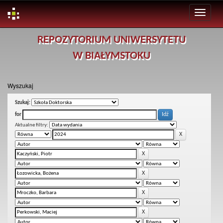
Skip
REPOZYTORIUM UNIWERSYTETU
navigation
W BIAŁYMSTOKU
Wyszukaj
Szukaj:
for
Aktualne filtry: