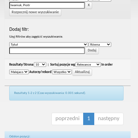
Rozpocznij nowe wyszukiwanie
Dodaj filtr:
Uzyj filtrów aby zagęścić wyszukiwanie.
Rezultaty/Strona
|
Sortuj pozycje wg
In order
Autorzy/rekord
Rezultaty 1-2 z 2 (Czas wyszukiwania: 0.001 sekund).
poprzedni
1
następny
Odsłon pozycji: