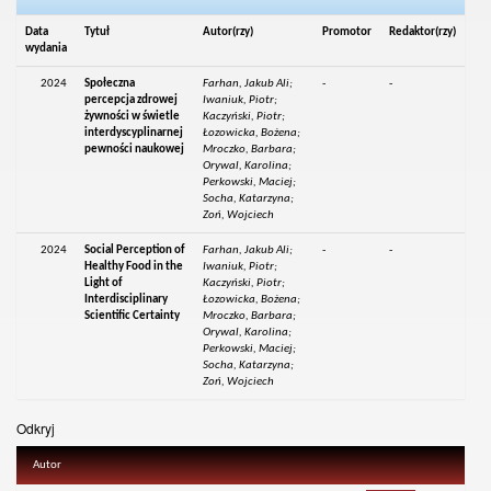
Data
Tytuł
Autor(rzy)
Promotor
Redaktor(rzy)
wydania
2024
Społeczna
Farhan, Jakub Ali;
-
-
percepcja zdrowej
Iwaniuk, Piotr;
żywności w świetle
Kaczyński, Piotr;
interdyscyplinarnej
Łozowicka, Bożena;
pewności naukowej
Mroczko, Barbara;
Orywal, Karolina;
Perkowski, Maciej;
Socha, Katarzyna;
Zoń, Wojciech
2024
Social Perception of
Farhan, Jakub Ali;
-
-
Healthy Food in the
Iwaniuk, Piotr;
Light of
Kaczyński, Piotr;
Interdisciplinary
Łozowicka, Bożena;
Scientific Certainty
Mroczko, Barbara;
Orywal, Karolina;
Perkowski, Maciej;
Socha, Katarzyna;
Zoń, Wojciech
Odkryj
Autor