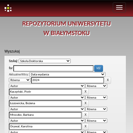
Skip
REPOZYTORIUM UNIWERSYTETU
navigation
W BIAŁYMSTOKU
Wyszukaj
Szukaj:
for
Aktualne filtry: