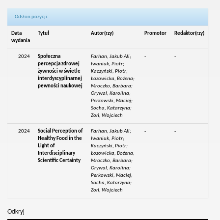
Odsłon pozycji:
Data
Tytuł
Autor(rzy)
Promotor
Redaktor(rzy)
wydania
2024
Społeczna
Farhan, Jakub Ali;
-
-
percepcja zdrowej
Iwaniuk, Piotr;
żywności w świetle
Kaczyński, Piotr;
interdyscyplinarnej
Łozowicka, Bożena;
pewności naukowej
Mroczko, Barbara;
Orywal, Karolina;
Perkowski, Maciej;
Socha, Katarzyna;
Zoń, Wojciech
2024
Social Perception of
Farhan, Jakub Ali;
-
-
Healthy Food in the
Iwaniuk, Piotr;
Light of
Kaczyński, Piotr;
Interdisciplinary
Łozowicka, Bożena;
Scientific Certainty
Mroczko, Barbara;
Orywal, Karolina;
Perkowski, Maciej;
Socha, Katarzyna;
Zoń, Wojciech
Odkryj