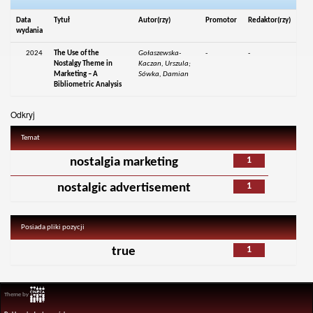
Data
Tytuł
Autor(rzy)
Promotor
Redaktor(rzy)
wydania
2024
The Use of the
Gołaszewska-
-
-
Nostalgy Theme in
Kaczan, Urszula;
Marketing – A
Sówka, Damian
Bibliometric Analysis
Odkryj
Temat
1
nostalgia marketing
1
nostalgic advertisement
Posiada pliki pozycji
1
true
Theme by