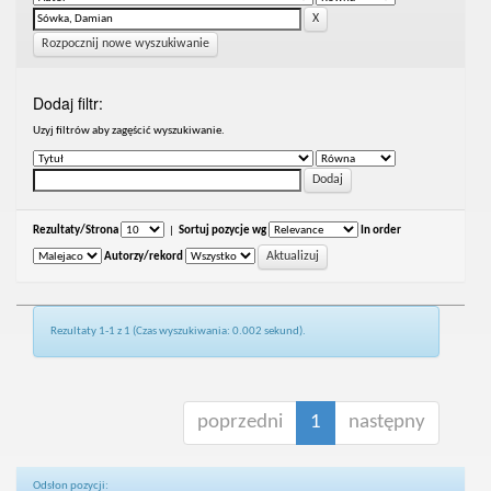
Rozpocznij nowe wyszukiwanie
Dodaj filtr:
Uzyj filtrów aby zagęścić wyszukiwanie.
Rezultaty/Strona
|
Sortuj pozycje wg
In order
Autorzy/rekord
Rezultaty 1-1 z 1 (Czas wyszukiwania: 0.002 sekund).
poprzedni
1
następny
Odsłon pozycji: