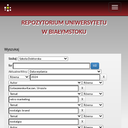
Skip
REPOZYTORIUM UNIWERSYTETU
navigation
W BIAŁYMSTOKU
Wyszukaj
Szukaj:
for
Aktualne filtry: