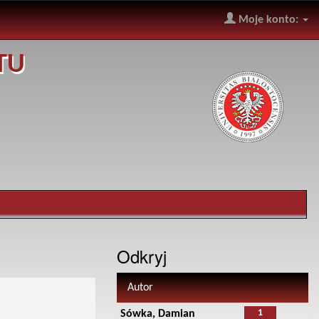
Moje konto:
TU
Odkryj
Autor
1
Sówka, Damian