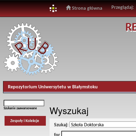
Przeglądaj:
Strona główna
Skip
R
navigation
Repozytorium Uniwersytetu w Białymstoku
Wyszukaj
Szukanie zaawansowane
Zespoły i Kolekcje
Szukaj:
for