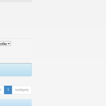
i
1
następny