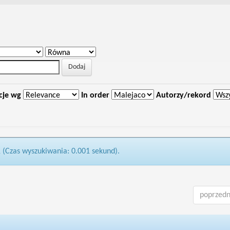
cje wg
In order
Autorzy/rekord
1 (Czas wyszukiwania: 0.001 sekund).
poprzedn