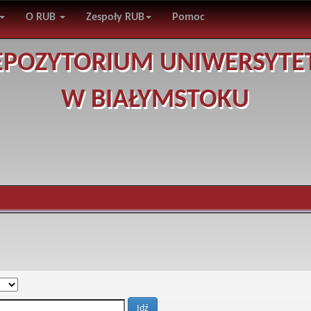
O RUB
Zespoły RUB
Pomoc
EPOZYTORIUM UNIWERSYTE
W BIAŁYMSTOKU