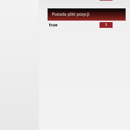
Posiada pliki pozycji
1
true