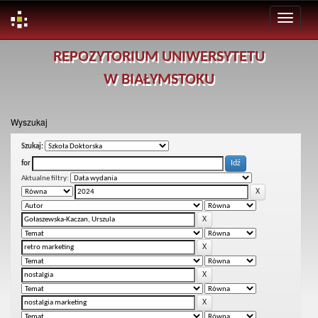
Skip
REPOZYTORIUM UNIWERSYTETU
navigation
W BIAŁYMSTOKU
Wyszukaj
Szukaj:
for
Aktualne filtry: