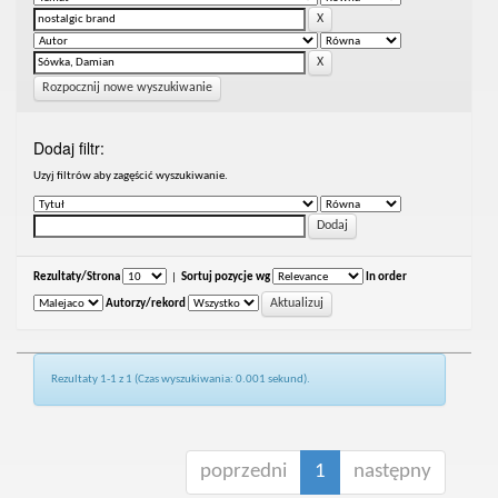
Rozpocznij nowe wyszukiwanie
Dodaj filtr:
Uzyj filtrów aby zagęścić wyszukiwanie.
Rezultaty/Strona
|
Sortuj pozycje wg
In order
Autorzy/rekord
Rezultaty 1-1 z 1 (Czas wyszukiwania: 0.001 sekund).
poprzedni
1
następny