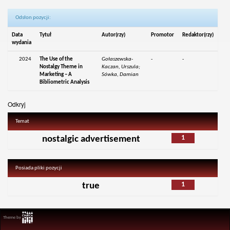
Odsłon pozycji:
Data
Tytuł
Autor(rzy)
Promotor
Redaktor(rzy)
wydania
2024
The Use of the
Gołaszewska-
-
-
Nostalgy Theme in
Kaczan, Urszula;
Marketing – A
Sówka, Damian
Bibliometric Analysis
Odkryj
Temat
1
nostalgic advertisement
Posiada pliki pozycji
1
true
Theme by