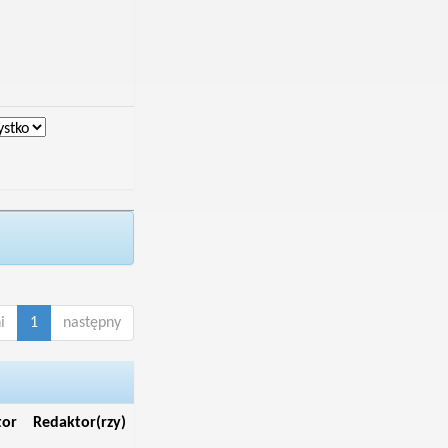
i
1
następny
tor
Redaktor(rzy)