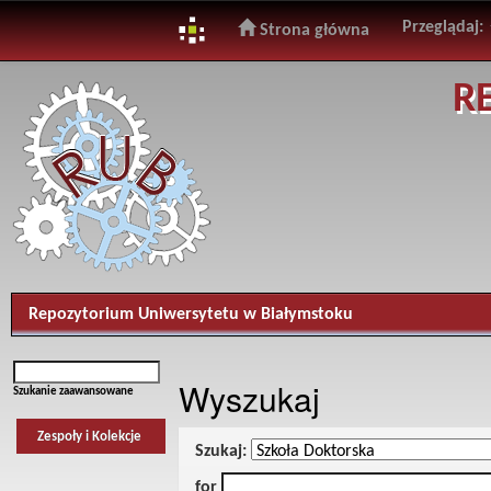
Przeglądaj:
Strona główna
Skip
R
navigation
Repozytorium Uniwersytetu w Białymstoku
Wyszukaj
Szukanie zaawansowane
Zespoły i Kolekcje
Szukaj:
for