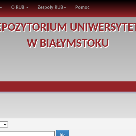
O RUB
Zespoły RUB
Pomoc
EPOZYTORIUM UNIWERSYTE
W BIAŁYMSTOKU