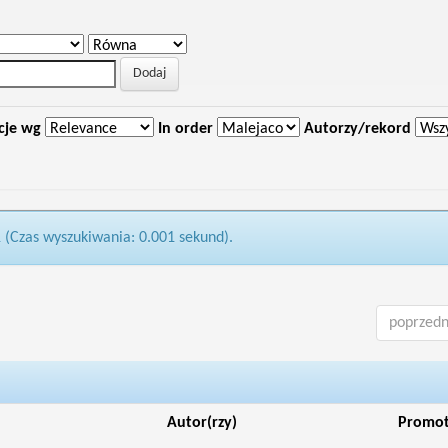
cje wg
In order
Autorzy/rekord
1 (Czas wyszukiwania: 0.001 sekund).
poprzedn
Autor(rzy)
Promo