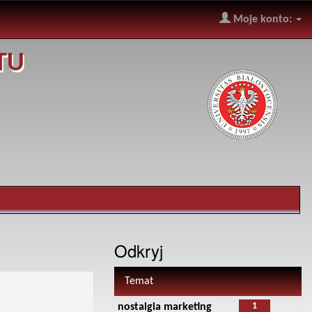
Moje konto:
TU
Odkryj
Temat
1
nostalgia marketing