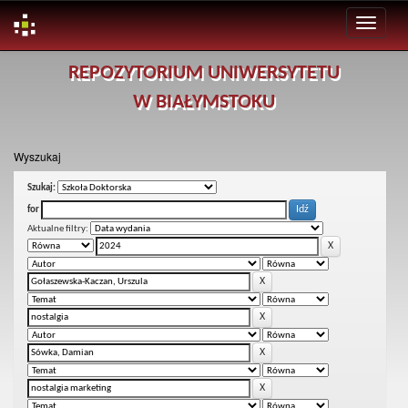
Skip
REPOZYTORIUM UNIWERSYTETU
navigation
W BIAŁYMSTOKU
Wyszukaj
Szukaj:
for
Aktualne filtry: