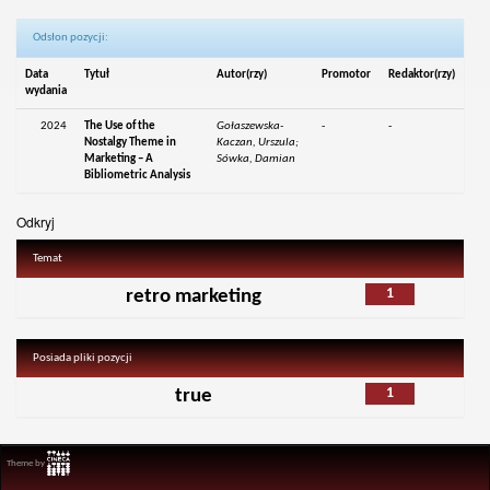
Odsłon pozycji:
Data
Tytuł
Autor(rzy)
Promotor
Redaktor(rzy)
wydania
2024
The Use of the
Gołaszewska-
-
-
Nostalgy Theme in
Kaczan, Urszula;
Marketing – A
Sówka, Damian
Bibliometric Analysis
Odkryj
Temat
1
retro marketing
Posiada pliki pozycji
1
true
Theme by