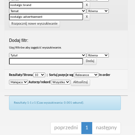
Rozpocznij nowe wyszukiwanie
Dodaj filtr:
Uzyj filtrów aby zagęścić wyszukiwanie.
Rezultaty/Strona
|
Sortuj pozycje wg
In order
Autorzy/rekord
Rezultaty 1-1 z 1 (Czas wyszukiwania: 0.001 sekund).
poprzedni
1
następny