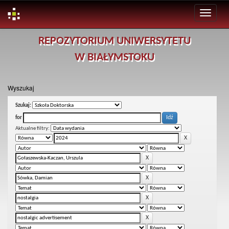
Skip
REPOZYTORIUM UNIWERSYTETU
navigation
W BIAŁYMSTOKU
Wyszukaj
Szukaj:
for
Aktualne filtry: