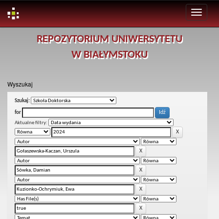
Skip
REPOZYTORIUM UNIWERSYTETU
navigation
W BIAŁYMSTOKU
Wyszukaj
Szukaj:
for
Aktualne filtry: