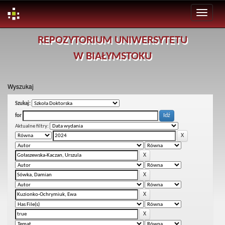
Skip
REPOZYTORIUM UNIWERSYTETU
navigation
W BIAŁYMSTOKU
Wyszukaj
Szukaj:
for
Aktualne filtry: