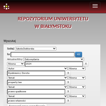
Skip
REPOZYTORIUM UNIWERSYTETU
navigation
W BIAŁYMSTOKU
Wyszukaj
Szukaj:
for
Aktualne filtry: