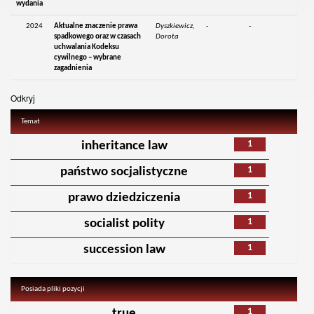
wydania
2024
Aktualne znaczenie prawa
Dyszkiewicz,
-
-
spadkowego oraz w czasach
Dorota
uchwalania Kodeksu
cywilnego – wybrane
zagadnienia
Odkryj
Temat
1
inheritance law
1
państwo socjalistyczne
1
prawo dziedziczenia
1
socialist polity
1
succession law
Posiada pliki pozycji
1
true