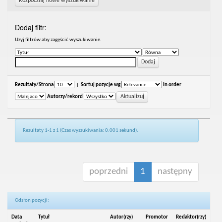
Rozpocznij nowe wyszukiwanie
Dodaj filtr:
Uzyj filtrów aby zagęścić wyszukiwanie.
Rezultaty/Strona
|
Sortuj pozycje wg
In order
Autorzy/rekord
Rezultaty 1-1 z 1 (Czas wyszukiwania: 0.001 sekund).
poprzedni
1
następny
Odsłon pozycji:
Data
Tytuł
Autor(rzy)
Promotor
Redaktor(rzy)