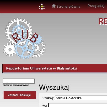
Przeglądaj:
Strona główna
Skip
R
navigation
Repozytorium Uniwersytetu w Białymstoku
Wyszukaj
Szukanie zaawansowane
Zespoły i Kolekcje
Szukaj:
for