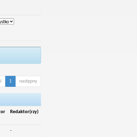
i
1
następny
tor
Redaktor(rzy)
-