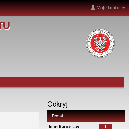
Moje konto:
TU
Odkryj
Temat
1
inheritance law