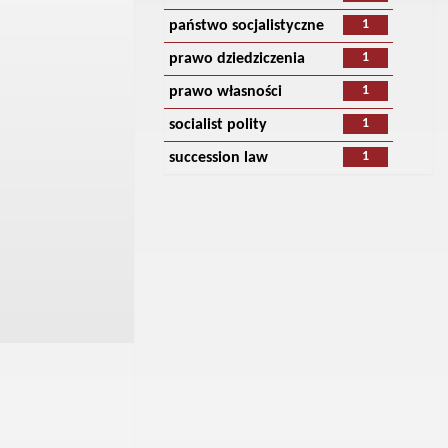
1
państwo socjalistyczne
1
prawo dziedziczenia
1
prawo własności
1
socialist polity
1
succession law