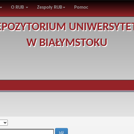
O RUB
Zespoły RUB
Pomoc
EPOZYTORIUM UNIWERSYTE
W BIAŁYMSTOKU