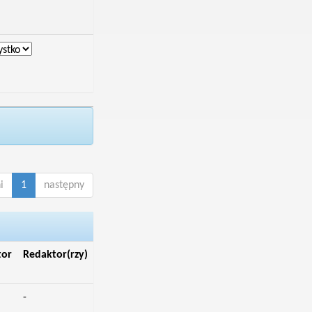
i
1
następny
tor
Redaktor(rzy)
-