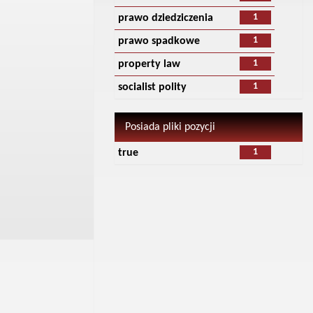
1
prawo dziedziczenia
1
prawo spadkowe
1
property law
1
socialist polity
Posiada pliki pozycji
1
true