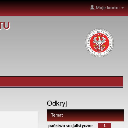
Moje konto:
TU
Odkryj
Temat
1
państwo socjalistyczne