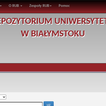
O RUB
Zespoły RUB
Pomoc
EPOZYTORIUM UNIWERSYTE
W BIAŁYMSTOKU