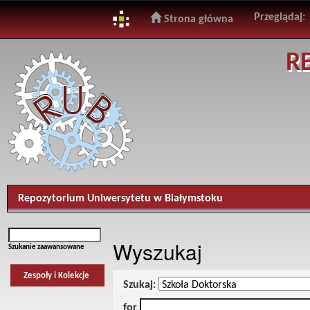
Przeglądaj:
Strona główna
Skip
R
navigation
Repozytorium Uniwersytetu w Białymstoku
Wyszukaj
Szukanie zaawansowane
Zespoły i Kolekcje
Szukaj:
for