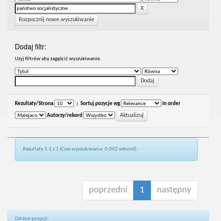
Rozpocznij nowe wyszukiwanie
Dodaj filtr:
Uzyj filtrów aby zagęścić wyszukiwanie.
Rezultaty/Strona
|
Sortuj pozycje wg
In order
Autorzy/rekord
Rezultaty 1-1 z 1 (Czas wyszukiwania: 0.002 sekund).
poprzedni
1
następny
Odsłon pozycji: