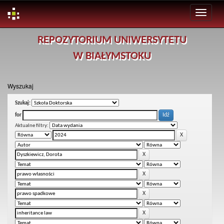
Skip
REPOZYTORIUM UNIWERSYTETU
navigation
W BIAŁYMSTOKU
Wyszukaj
Szukaj:
for
Aktualne filtry: