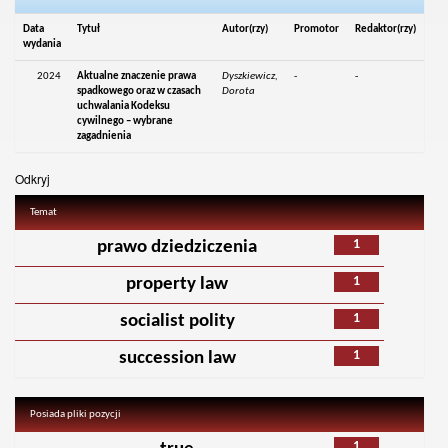
Data
Tytuł
Autor(rzy)
Promotor
Redaktor(rzy)
wydania
2024
Aktualne znaczenie prawa
Dyszkiewicz,
-
-
spadkowego oraz w czasach
Dorota
uchwalania Kodeksu
cywilnego – wybrane
zagadnienia
Odkryj
Temat
1
prawo dziedziczenia
1
property law
1
socialist polity
1
succession law
Posiada pliki pozycji
1