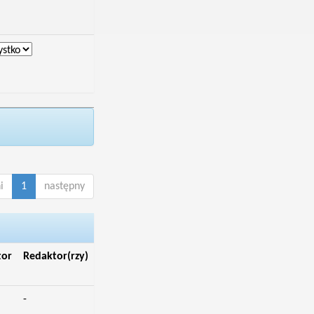
i
1
następny
tor
Redaktor(rzy)
-