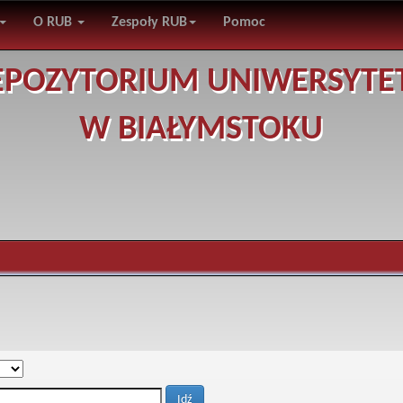
O RUB
Zespoły RUB
Pomoc
EPOZYTORIUM UNIWERSYTE
W BIAŁYMSTOKU