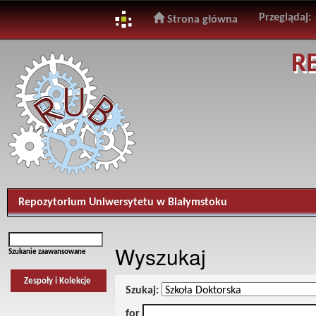
Przeglądaj:
Strona główna
Skip
R
navigation
Repozytorium Uniwersytetu w Białymstoku
Wyszukaj
Szukanie zaawansowane
Zespoły i Kolekcje
Szukaj:
for