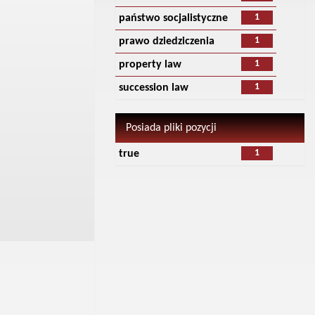
1
państwo socjalistyczne
1
prawo dziedziczenia
1
property law
1
succession law
Posiada pliki pozycji
1
true