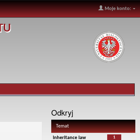
Moje konto:
TU
Odkryj
Temat
1
inheritance law