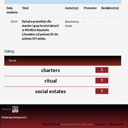
Data
Tytuł
Autor(rzy)
Promotor
Redaktor(rzy)
wydania
2024
Rytuał a przywileje dla
Bierastavy,
-
-
stanów i grup terytorialnych
Hlieb
w Wielkim Księstwie
Litewskim od połowy XV do
połowy XVI wieku
Odkryj
Temat
1
charters
1
ritual
1
social estates
Theme by
Deklaracja dostępności
DSpace Software
Prawa Autorskie © 2002-2017
Duraspace
-
Zgłoś problem