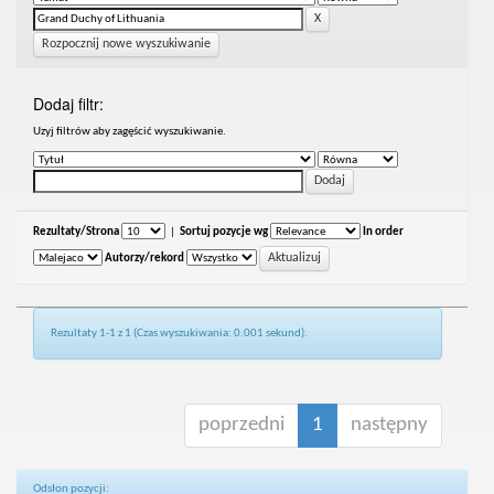
Rozpocznij nowe wyszukiwanie
Dodaj filtr:
Uzyj filtrów aby zagęścić wyszukiwanie.
Rezultaty/Strona
|
Sortuj pozycje wg
In order
Autorzy/rekord
Rezultaty 1-1 z 1 (Czas wyszukiwania: 0.001 sekund).
poprzedni
1
następny
Odsłon pozycji: