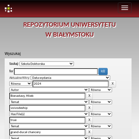
Skip
REPOZYTORIUM UNIWERSYTETU
navigation
W BIAŁYMSTOKU
Wyszukaj
Szukaj:
for
Aktualne filtry: