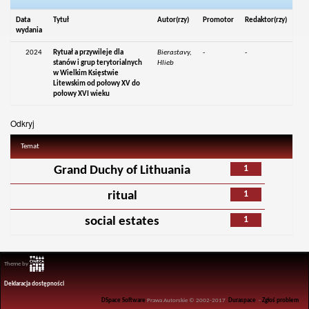
Data
Tytuł
Autor(rzy)
Promotor
Redaktor(rzy)
wydania
2024
Rytuał a przywileje dla
Bierastavy,
-
-
stanów i grup terytorialnych
Hlieb
w Wielkim Księstwie
Litewskim od połowy XV do
połowy XVI wieku
Odkryj
Temat
1
Grand Duchy of Lithuania
1
ritual
1
social estates
Theme by
Deklaracja dostępności
DSpace Software
Prawa Autorskie © 2002-2017
Duraspace
-
Zgłoś problem