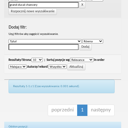
Rozpocznij nowe wyszukiwanie
Dodaj filtr:
Uzyj filtrów aby zagęścić wyszukiwanie.
Rezultaty/Strona
|
Sortuj pozycje wg
In order
Autorzy/rekord
Rezultaty 1-1 z 1 (Czas wyszukiwania: 0.001 sekund).
poprzedni
1
następny
Odsłon pozycji: