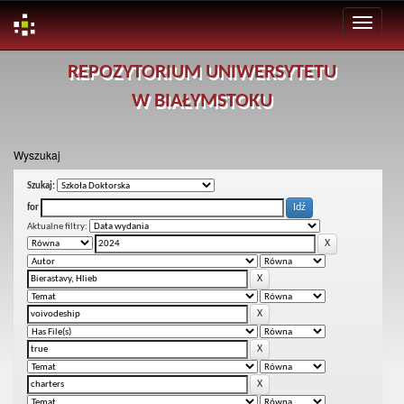
Skip
REPOZYTORIUM UNIWERSYTETU
navigation
W BIAŁYMSTOKU
Wyszukaj
Szukaj:
for
Aktualne filtry: