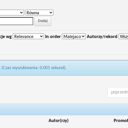
cje wg
In order
Autorzy/rekord
1 (Czas wyszukiwania: 0.001 sekund).
poprzedn
Autor(rzy)
Promo