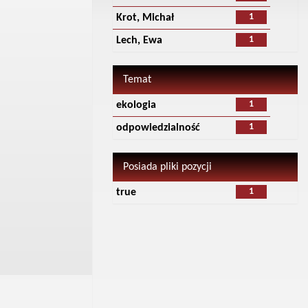
1
Krot, Michał
1
Lech, Ewa
Temat
1
ekologia
1
odpowiedzialność
Posiada pliki pozycji
1
true