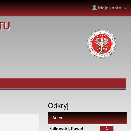
Moje konto:
TU
Odkryj
Autor
1
Falkowski, Paweł