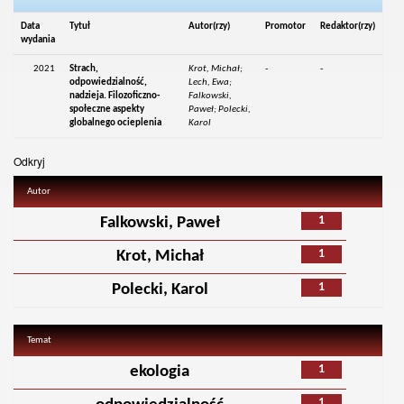
Data
Tytuł
Autor(rzy)
Promotor
Redaktor(rzy)
wydania
2021
Strach,
Krot, Michał;
-
-
odpowiedzialność,
Lech, Ewa;
nadzieja. Filozoficzno-
Falkowski,
społeczne aspekty
Paweł; Polecki,
globalnego ocieplenia
Karol
Odkryj
Autor
1
Falkowski, Paweł
1
Krot, Michał
1
Polecki, Karol
Temat
1
ekologia
1