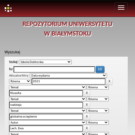
Skip
REPOZYTORIUM UNIWERSYTETU
navigation
W BIAŁYMSTOKU
Wyszukaj
Szukaj:
for
Aktualne filtry: