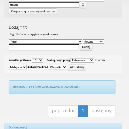
Rozpocznij nowe wyszukiwanie
Dodaj filtr:
Uzyj filtrów aby zagęścić wyszukiwanie.
Rezultaty/Strona
|
Sortuj pozycje wg
In order
Autorzy/rekord
Rezultaty 1-1 z 1 (Czas wyszukiwania: 0.002 sekund).
poprzedni
1
następny
Odsłon pozycji: