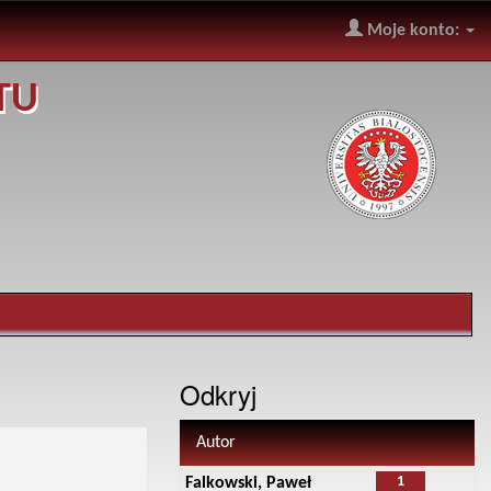
Moje konto:
TU
Odkryj
Autor
1
Falkowski, Paweł