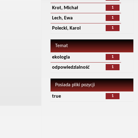
1
Krot, Michał
1
Lech, Ewa
1
Polecki, Karol
Temat
1
ekologia
1
odpowiedzialność
Posiada pliki pozycji
1
true