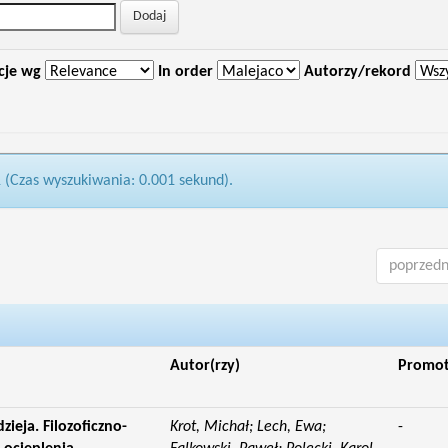
cje wg
In order
Autorzy/rekord
1 (Czas wyszukiwania: 0.001 sekund).
poprzedn
Autor(rzy)
Promo
ieja. Filozoficzno-
Krot, Michał; Lech, Ewa;
-