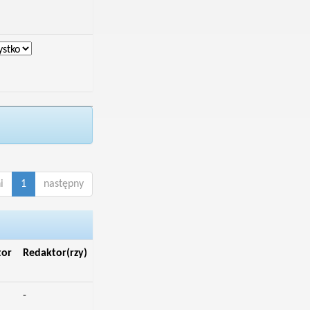
i
1
następny
tor
Redaktor(rzy)
-