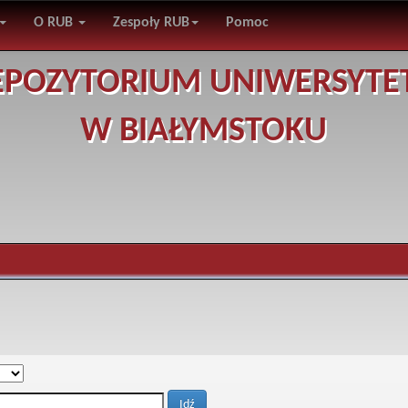
O RUB
Zespoły RUB
Pomoc
EPOZYTORIUM UNIWERSYTE
W BIAŁYMSTOKU