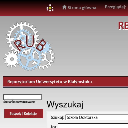
Przeglądaj:
Strona główna
Skip
R
navigation
Repozytorium Uniwersytetu w Białymstoku
Wyszukaj
Szukanie zaawansowane
Zespoły i Kolekcje
Szukaj:
for