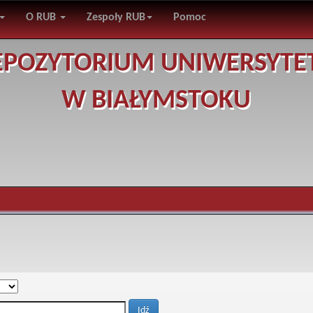
O RUB
Zespoły RUB
Pomoc
EPOZYTORIUM UNIWERSYTE
W BIAŁYMSTOKU