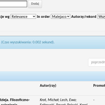
cje wg
In order
Autorzy/rekord
1 (Czas wyszukiwania: 0.002 sekund).
poprzedn
Autor(rzy)
Promo
ieja. Filozoficzno-
Krot, Michał; Lech, Ewa;
-