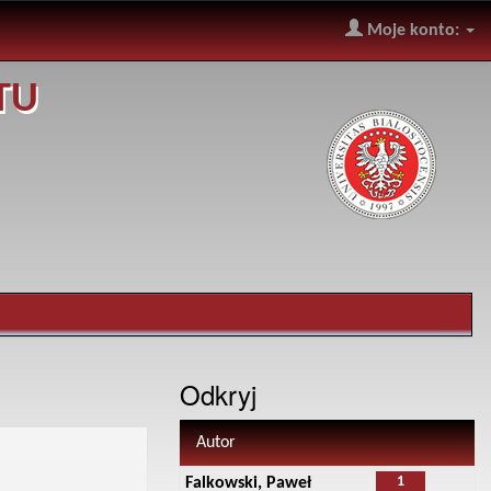
Moje konto:
TU
Odkryj
Autor
1
Falkowski, Paweł