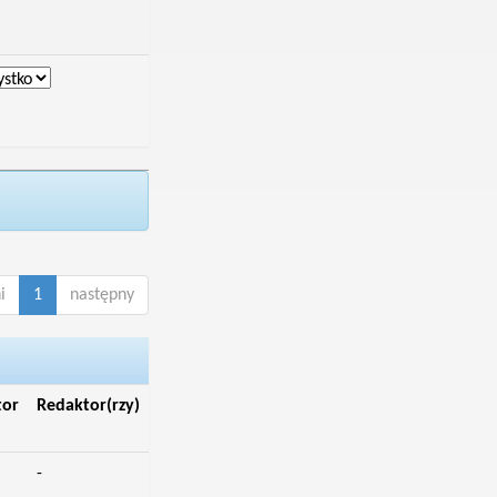
i
1
następny
tor
Redaktor(rzy)
-