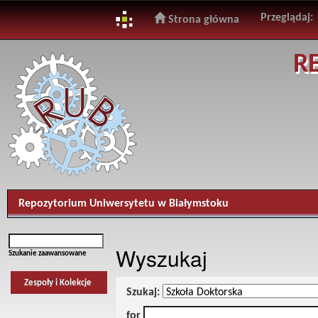
Przeglądaj:
Strona główna
Skip
R
navigation
Repozytorium Uniwersytetu w Białymstoku
Wyszukaj
Szukanie zaawansowane
Zespoły i Kolekcje
Szukaj:
for