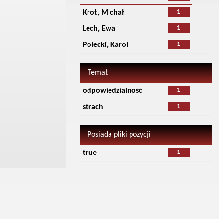
1
Krot, Michał
1
Lech, Ewa
1
Polecki, Karol
Temat
1
odpowiedzialność
1
strach
Posiada pliki pozycji
1
true