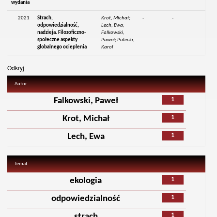
wydania
2021
Strach,
Krot, Michał;
-
-
odpowiedzialność,
Lech, Ewa;
nadzieja. Filozoficzno-
Falkowski,
społeczne aspekty
Paweł; Polecki,
globalnego ocieplenia
Karol
Odkryj
Autor
1
Falkowski, Paweł
1
Krot, Michał
1
Lech, Ewa
Temat
1
ekologia
1
odpowiedzialność
1
strach