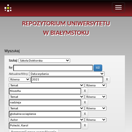
Skip
REPOZYTORIUM UNIWERSYTETU
navigation
W BIAŁYMSTOKU
Wyszukaj
Szukaj:
for
Aktualne filtry: