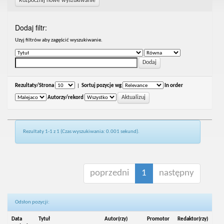
Rozpocznij nowe wyszukiwanie
Dodaj filtr:
Uzyj filtrów aby zagęścić wyszukiwanie.
Rezultaty/Strona
|
Sortuj pozycje wg
In order
Autorzy/rekord
Rezultaty 1-1 z 1 (Czas wyszukiwania: 0.001 sekund).
poprzedni
1
następny
Odsłon pozycji:
Data
Tytuł
Autor(rzy)
Promotor
Redaktor(rzy)