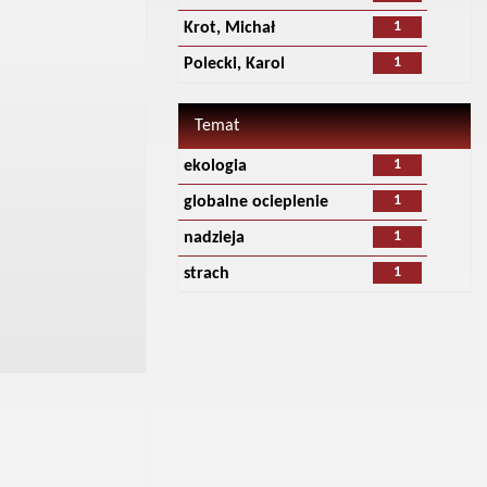
1
Krot, Michał
1
Polecki, Karol
Temat
1
ekologia
1
globalne ocieplenie
1
nadzieja
1
strach