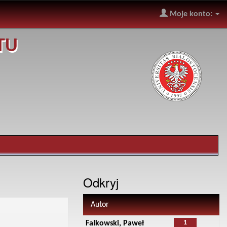
Moje konto:
TU
Odkryj
Autor
1
Falkowski, Paweł