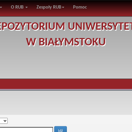
O RUB
Zespoły RUB
Pomoc
EPOZYTORIUM UNIWERSYTE
W BIAŁYMSTOKU