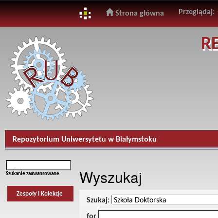
Przeglądaj:
Strona główna
Skip
R
navigation
Repozytorium Uniwersytetu w Białymstoku
Wyszukaj
Szukanie zaawansowane
Zespoły i Kolekcje
Szukaj:
for