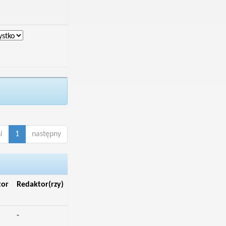
i
1
następny
tor
Redaktor(rzy)
-