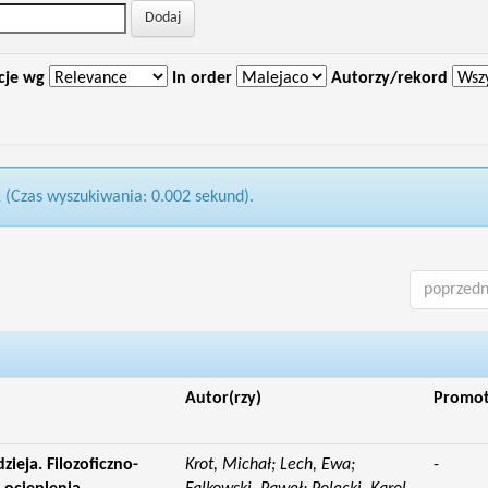
cje wg
In order
Autorzy/rekord
1 (Czas wyszukiwania: 0.002 sekund).
poprzedn
Autor(rzy)
Promo
ieja. Filozoficzno-
Krot, Michał; Lech, Ewa;
-