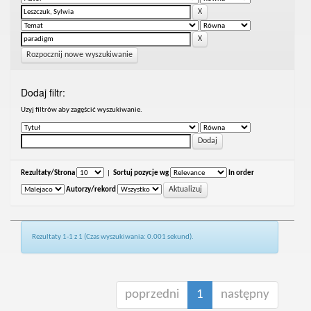
Rozpocznij nowe wyszukiwanie
Dodaj filtr:
Uzyj filtrów aby zagęścić wyszukiwanie.
Rezultaty/Strona
|
Sortuj pozycje wg
In order
Autorzy/rekord
Rezultaty 1-1 z 1 (Czas wyszukiwania: 0.001 sekund).
poprzedni
1
następny