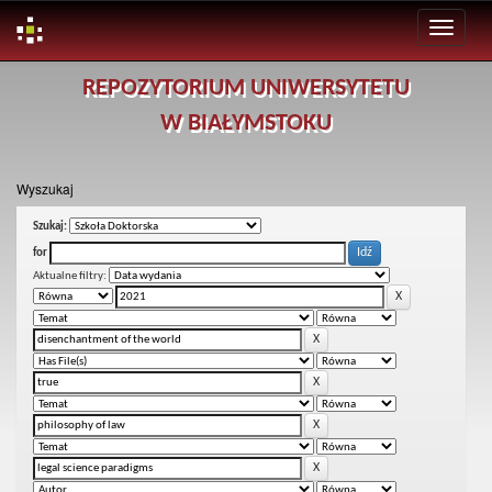
Skip
REPOZYTORIUM UNIWERSYTETU
navigation
W BIAŁYMSTOKU
Wyszukaj
Szukaj:
for
Aktualne filtry: