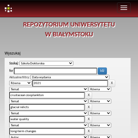
Skip
REPOZYTORIUM UNIWERSYTETU
navigation
W BIAŁYMSTOKU
Wyszukaj
Szukaj:
for
Aktualne filtry: