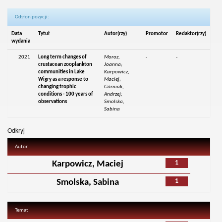
Odsłon pozycji:
Data
Tytuł
Autor(rzy)
Promotor
Redaktor(rzy)
wydania
2021
Long term changes of
Moroz,
-
-
crustacean zooplankton
Joanna;
communities in Lake
Karpowicz,
Wigry as a response to
Maciej;
changing trophic
Górniak,
conditions - 100 years of
Andrzej;
observations
Smolska,
Sabina
Odkryj
Autor
1
Karpowicz, Maciej
1
Smolska, Sabina
Temat