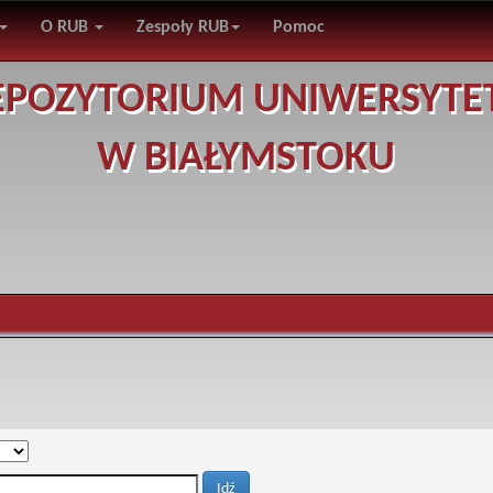
O RUB
Zespoły RUB
Pomoc
EPOZYTORIUM UNIWERSYTE
W BIAŁYMSTOKU