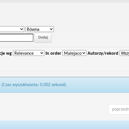
cje wg
In order
Autorzy/rekord
1 (Czas wyszukiwania: 0.002 sekund).
poprzedn