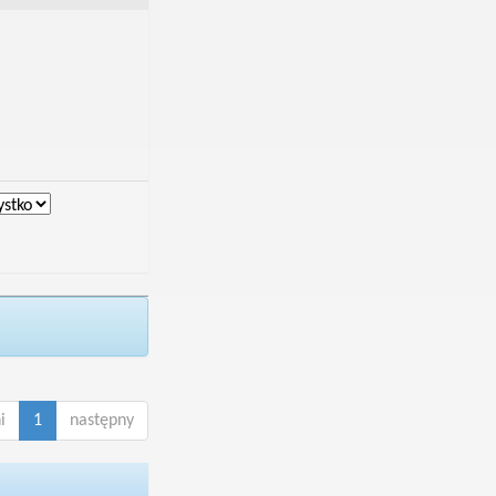
i
1
następny