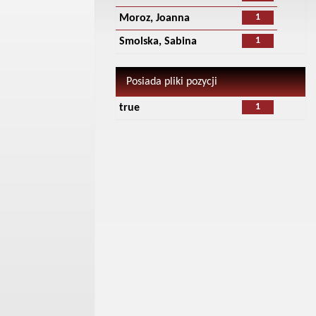
1
Moroz, Joanna
1
Smolska, Sabina
Posiada pliki pozycji
1
true