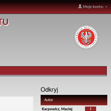
Moje konto:
TU
Odkryj
Autor
1
Karpowicz, Maciej