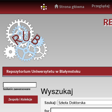
Przeglądaj:
Strona główna
Skip
R
navigation
Repozytorium Uniwersytetu w Białymstoku
Wyszukaj
Szukanie zaawansowane
Zespoły i Kolekcje
Szukaj:
for