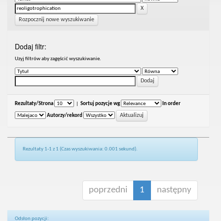
Rozpocznij nowe wyszukiwanie
Dodaj filtr:
Uzyj filtrów aby zagęścić wyszukiwanie.
Rezultaty/Strona
|
Sortuj pozycje wg
In order
Autorzy/rekord
Rezultaty 1-1 z 1 (Czas wyszukiwania: 0.001 sekund).
poprzedni
1
następny
Odsłon pozycji: