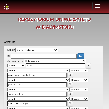
Skip
REPOZYTORIUM UNIWERSYTETU
navigation
W BIAŁYMSTOKU
Wyszukaj
Szukaj:
for
Aktualne filtry: