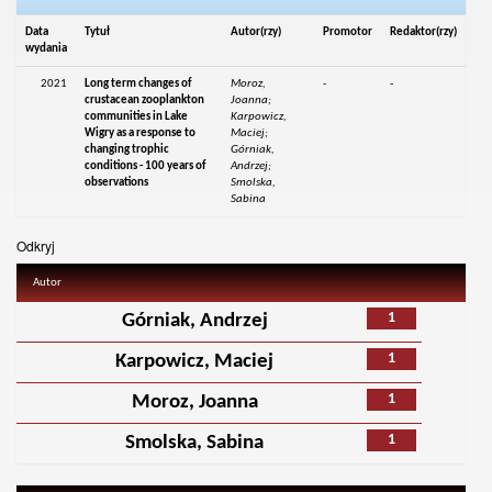
Data
Tytuł
Autor(rzy)
Promotor
Redaktor(rzy)
wydania
2021
Long term changes of
Moroz,
-
-
crustacean zooplankton
Joanna;
communities in Lake
Karpowicz,
Wigry as a response to
Maciej;
changing trophic
Górniak,
conditions - 100 years of
Andrzej;
observations
Smolska,
Sabina
Odkryj
Autor
1
Górniak, Andrzej
1
Karpowicz, Maciej
1
Moroz, Joanna
1
Smolska, Sabina