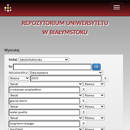
Skip
REPOZYTORIUM UNIWERSYTETU
navigation
W BIAŁYMSTOKU
Wyszukaj
Szukaj:
for
Aktualne filtry: