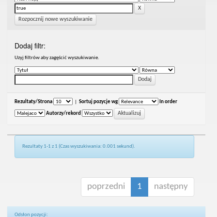
Rozpocznij nowe wyszukiwanie
Dodaj filtr:
Uzyj filtrów aby zagęścić wyszukiwanie.
Rezultaty/Strona
|
Sortuj pozycje wg
In order
Autorzy/rekord
Rezultaty 1-1 z 1 (Czas wyszukiwania: 0.001 sekund).
poprzedni
1
następny
Odsłon pozycji: