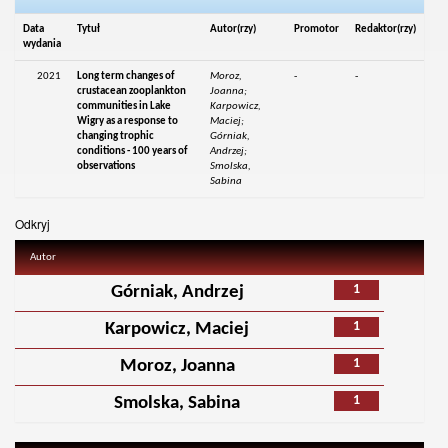
Data
Tytuł
Autor(rzy)
Promotor
Redaktor(rzy)
wydania
2021
Long term changes of
Moroz,
-
-
crustacean zooplankton
Joanna;
communities in Lake
Karpowicz,
Wigry as a response to
Maciej;
changing trophic
Górniak,
conditions - 100 years of
Andrzej;
observations
Smolska,
Sabina
Odkryj
Autor
1
Górniak, Andrzej
1
Karpowicz, Maciej
1
Moroz, Joanna
1
Smolska, Sabina