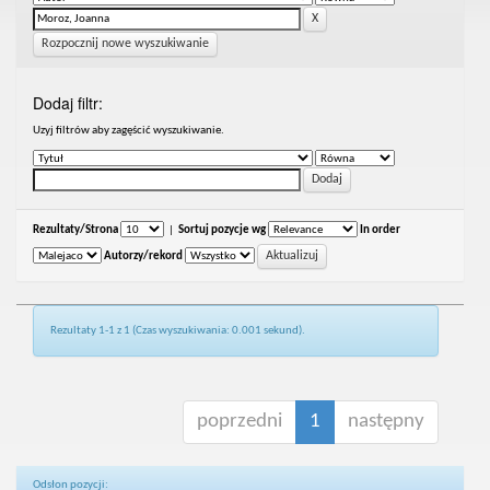
Rozpocznij nowe wyszukiwanie
Dodaj filtr:
Uzyj filtrów aby zagęścić wyszukiwanie.
Rezultaty/Strona
|
Sortuj pozycje wg
In order
Autorzy/rekord
Rezultaty 1-1 z 1 (Czas wyszukiwania: 0.001 sekund).
poprzedni
1
następny
Odsłon pozycji: