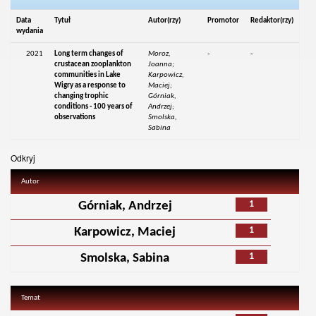
Data
Tytuł
Autor(rzy)
Promotor
Redaktor(rzy)
wydania
2021
Long term changes of
Moroz,
-
-
crustacean zooplankton
Joanna;
communities in Lake
Karpowicz,
Wigry as a response to
Maciej;
changing trophic
Górniak,
conditions - 100 years of
Andrzej;
observations
Smolska,
Sabina
Odkryj
Autor
1
Górniak, Andrzej
1
Karpowicz, Maciej
1
Smolska, Sabina
Temat