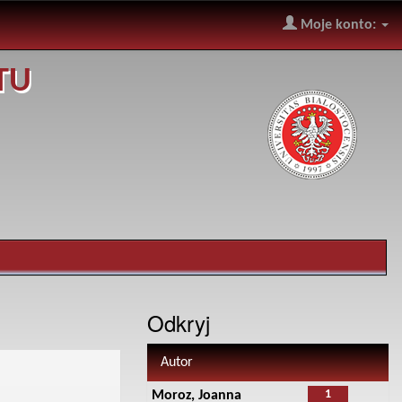
Moje konto:
TU
Odkryj
Autor
1
Moroz, Joanna