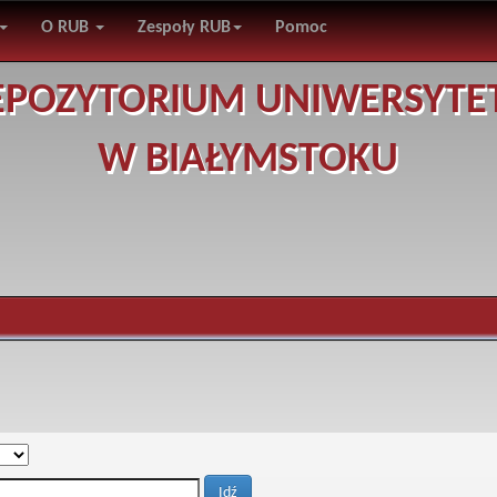
O RUB
Zespoły RUB
Pomoc
EPOZYTORIUM UNIWERSYTE
W BIAŁYMSTOKU