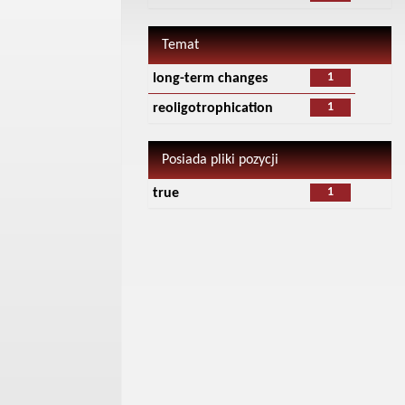
Temat
1
long-term changes
1
reoligotrophication
Posiada pliki pozycji
1
true