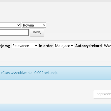
cje wg
In order
Autorzy/rekord
1 (Czas wyszukiwania: 0.002 sekund).
poprzedn