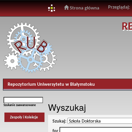
Przeglądaj:
Strona główna
Skip
R
navigation
Repozytorium Uniwersytetu w Białymstoku
Wyszukaj
Szukanie zaawansowane
Zespoły i Kolekcje
Szukaj:
for