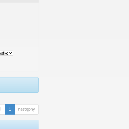
i
1
następny