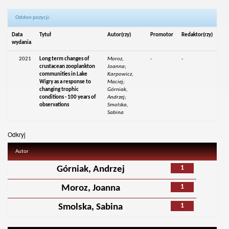
Odsłon pozycji:
Data
Tytuł
Autor(rzy)
Promotor
Redaktor(rzy)
wydania
2021
Long term changes of
Moroz,
-
-
crustacean zooplankton
Joanna;
communities in Lake
Karpowicz,
Wigry as a response to
Maciej;
changing trophic
Górniak,
conditions - 100 years of
Andrzej;
observations
Smolska,
Sabina
Odkryj
Autor
1
Górniak, Andrzej
1
Moroz, Joanna
1
Smolska, Sabina