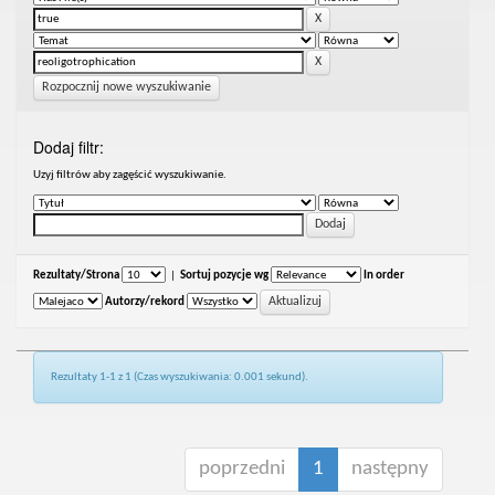
Rozpocznij nowe wyszukiwanie
Dodaj filtr:
Uzyj filtrów aby zagęścić wyszukiwanie.
Rezultaty/Strona
|
Sortuj pozycje wg
In order
Autorzy/rekord
Rezultaty 1-1 z 1 (Czas wyszukiwania: 0.001 sekund).
poprzedni
1
następny