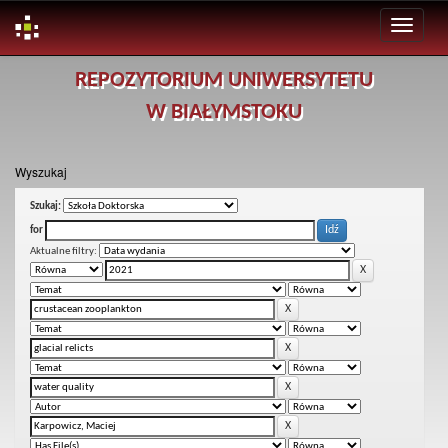
Skip
REPOZYTORIUM UNIWERSYTETU
navigation
W BIAŁYMSTOKU
Wyszukaj
Szukaj:
for
Aktualne filtry: