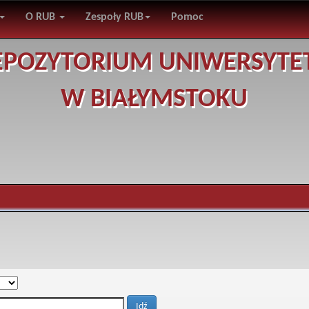
O RUB
Zespoły RUB
Pomoc
EPOZYTORIUM UNIWERSYTE
W BIAŁYMSTOKU