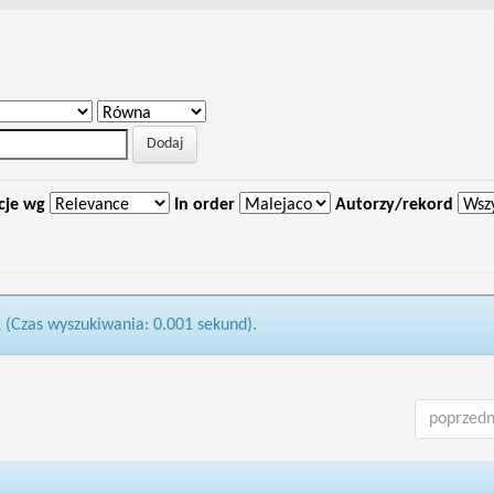
cje wg
In order
Autorzy/rekord
1 (Czas wyszukiwania: 0.001 sekund).
poprzedn