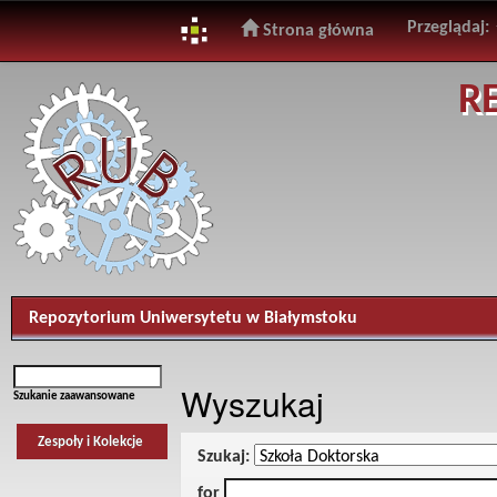
Przeglądaj:
Strona główna
Skip
R
navigation
Repozytorium Uniwersytetu w Białymstoku
Wyszukaj
Szukanie zaawansowane
Zespoły i Kolekcje
Szukaj:
for