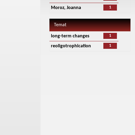
1
Moroz, Joanna
Temat
1
long-term changes
1
reoligotrophication