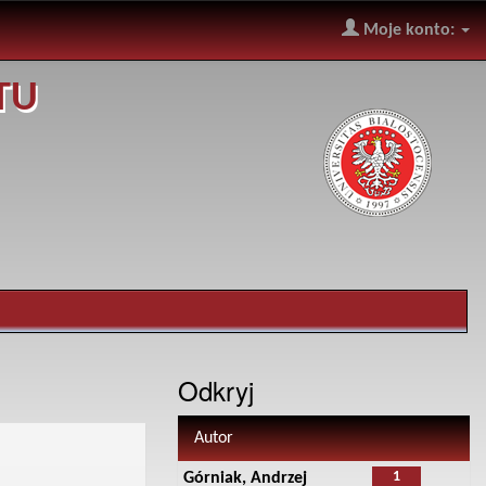
Moje konto:
TU
Odkryj
Autor
1
Górniak, Andrzej