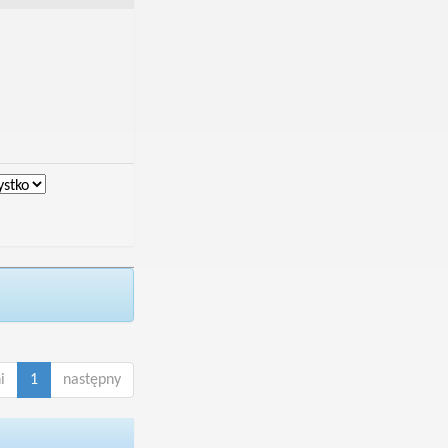
i
1
następny