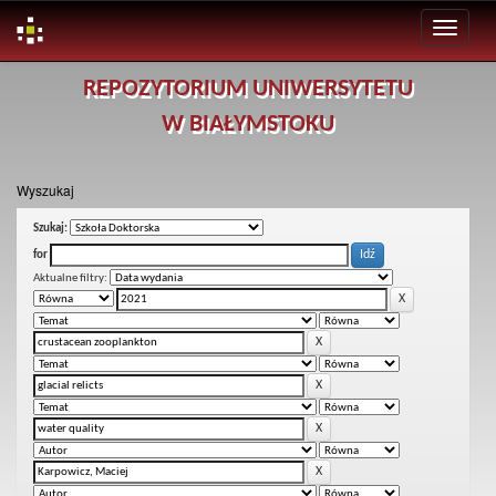
Skip
REPOZYTORIUM UNIWERSYTETU
navigation
W BIAŁYMSTOKU
Wyszukaj
Szukaj:
for
Aktualne filtry: