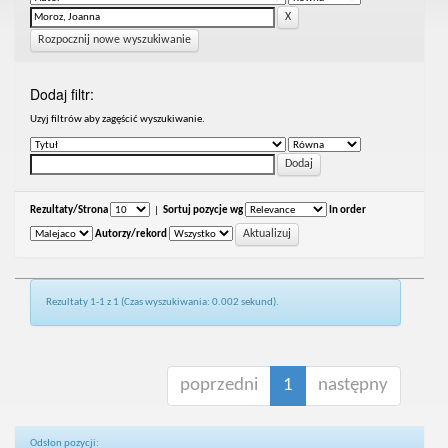
Rozpocznij nowe wyszukiwanie
Dodaj filtr:
Uzyj filtrów aby zagęścić wyszukiwanie.
Rezultaty/Strona
|
Sortuj pozycje wg
In order
Autorzy/rekord
Rezultaty 1-1 z 1 (Czas wyszukiwania: 0.002 sekund).
poprzedni
1
następny
Odsłon pozycji: