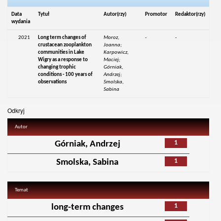
Data
Tytuł
Autor(rzy)
Promotor
Redaktor(rzy)
wydania
2021
Long term changes of
Moroz,
-
-
crustacean zooplankton
Joanna;
communities in Lake
Karpowicz,
Wigry as a response to
Maciej;
changing trophic
Górniak,
conditions - 100 years of
Andrzej;
observations
Smolska,
Sabina
Odkryj
Autor
1
Górniak, Andrzej
1
Smolska, Sabina
Temat
1
long-term changes