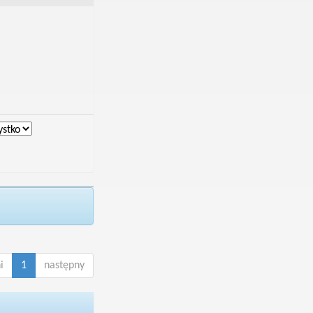
i
1
następny