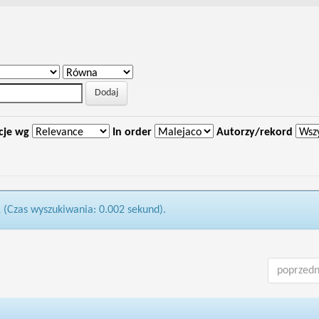
cje wg
In order
Autorzy/rekord
1 (Czas wyszukiwania: 0.002 sekund).
poprzedn