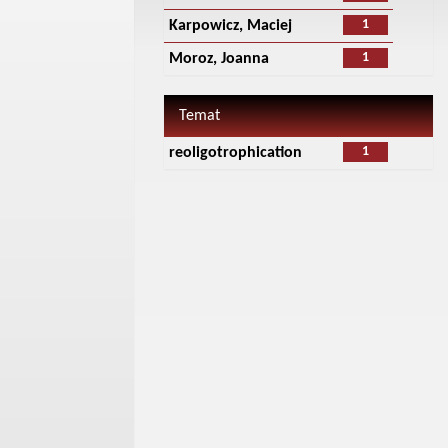
1
Karpowicz, Maciej
1
Moroz, Joanna
Temat
1
reoligotrophication