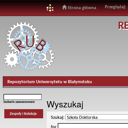
Przeglądaj:
Strona główna
Skip
R
navigation
Repozytorium Uniwersytetu w Białymstoku
Wyszukaj
Szukanie zaawansowane
Zespoły i Kolekcje
Szukaj:
for