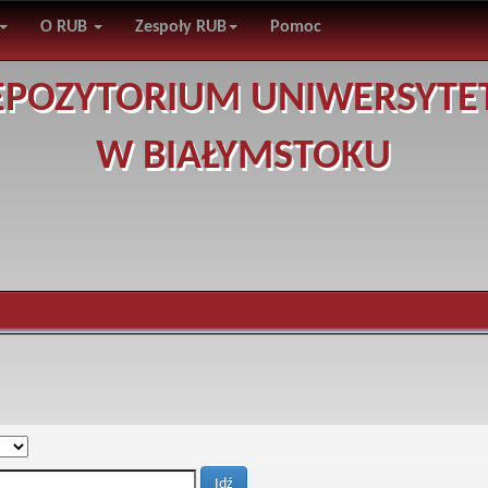
O RUB
Zespoły RUB
Pomoc
EPOZYTORIUM UNIWERSYTE
W BIAŁYMSTOKU