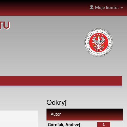
Moje konto:
TU
Odkryj
Autor
1
Górniak, Andrzej