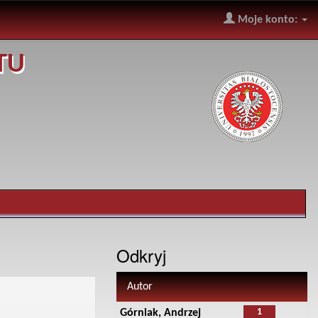
Moje konto:
TU
Odkryj
Autor
1
Górniak, Andrzej