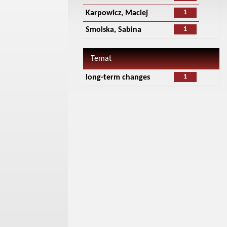
1
Karpowicz, Maciej
1
Smolska, Sabina
Temat
1
long-term changes