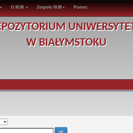
O RUB
Zespoły RUB
Pomoc
EPOZYTORIUM UNIWERSYTE
W BIAŁYMSTOKU