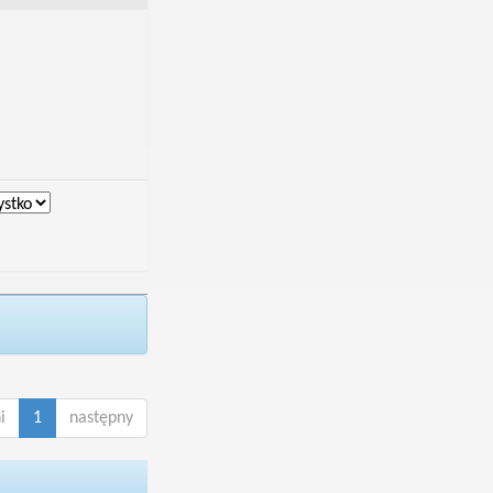
i
1
następny