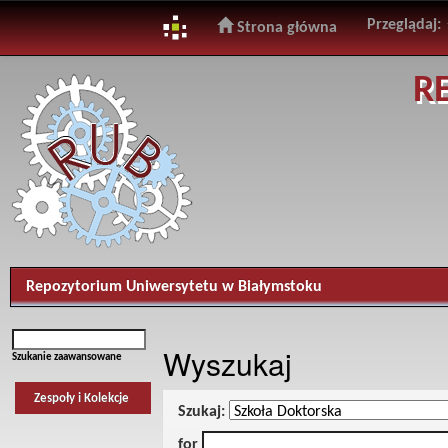
Przeglądaj:
Strona główna
Skip
R
navigation
Repozytorium Uniwersytetu w Białymstoku
Wyszukaj
Szukanie zaawansowane
Zespoły i Kolekcje
Szukaj:
for