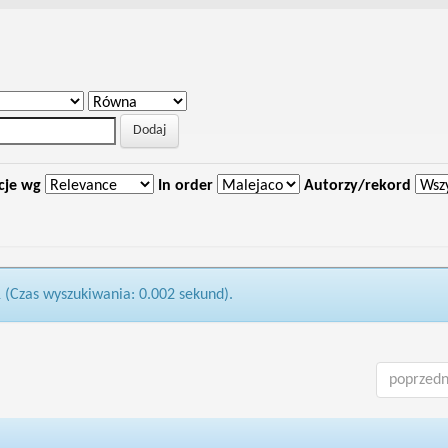
cje wg
In order
Autorzy/rekord
1 (Czas wyszukiwania: 0.002 sekund).
poprzedn