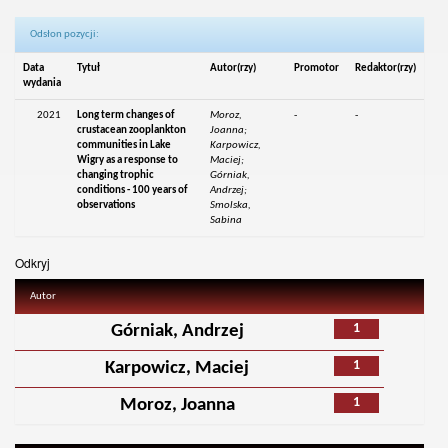
Odsłon pozycji:
Data
Tytuł
Autor(rzy)
Promotor
Redaktor(rzy)
wydania
2021
Long term changes of
Moroz,
-
-
crustacean zooplankton
Joanna;
communities in Lake
Karpowicz,
Wigry as a response to
Maciej;
changing trophic
Górniak,
conditions - 100 years of
Andrzej;
observations
Smolska,
Sabina
Odkryj
Autor
1
Górniak, Andrzej
1
Karpowicz, Maciej
1
Moroz, Joanna