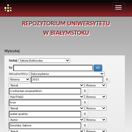
Skip
REPOZYTORIUM UNIWERSYTETU
navigation
W BIAŁYMSTOKU
Wyszukaj
Szukaj:
for
Aktualne filtry: