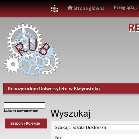
Przeglądaj:
Strona główna
Skip
R
navigation
Repozytorium Uniwersytetu w Białymstoku
Wyszukaj
Szukanie zaawansowane
Zespoły i Kolekcje
Szukaj:
for