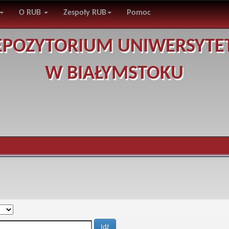
O RUB
Zespoły RUB
Pomoc
EPOZYTORIUM UNIWERSYTE
W BIAŁYMSTOKU