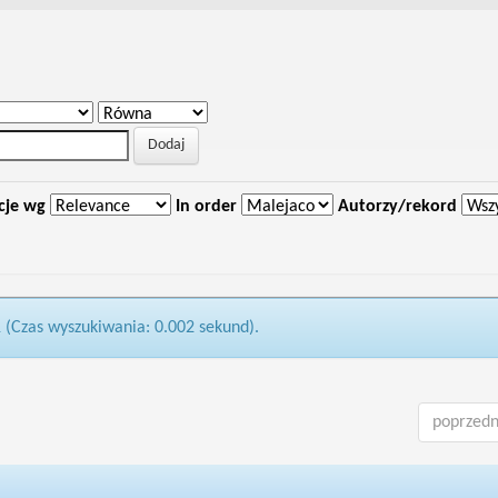
cje wg
In order
Autorzy/rekord
1 (Czas wyszukiwania: 0.002 sekund).
poprzedn