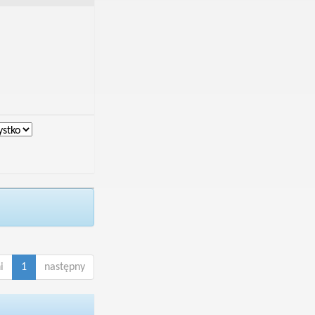
i
1
następny