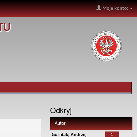
Moje konto:
TU
Odkryj
Autor
1
Górniak, Andrzej