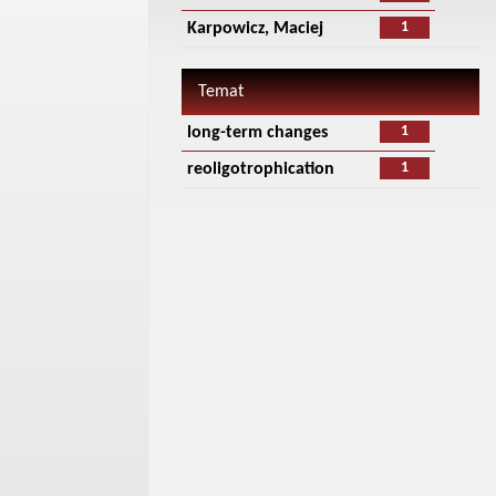
1
Karpowicz, Maciej
Temat
1
long-term changes
1
reoligotrophication