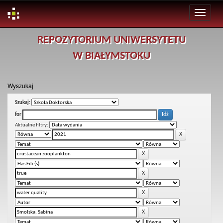
Skip
REPOZYTORIUM UNIWERSYTETU
navigation
W BIAŁYMSTOKU
Wyszukaj
Szukaj:
for
Aktualne filtry: