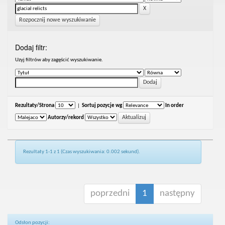
Rozpocznij nowe wyszukiwanie
Dodaj filtr:
Uzyj filtrów aby zagęścić wyszukiwanie.
Rezultaty/Strona
|
Sortuj pozycje wg
In order
Autorzy/rekord
Rezultaty 1-1 z 1 (Czas wyszukiwania: 0.002 sekund).
poprzedni
1
następny
Odsłon pozycji: