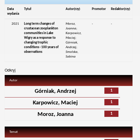
Data
Tytuł
Autor(rzy)
Promotor
Redaktor(rzy)
wydania
2021
Long term changes of
Moroz,
-
-
crustacean zooplankton
Joanna;
communities in Lake
Karpowicz,
Wigry as a response to
Maciej;
changing trophic
Górniak,
conditions - 100 years of
Andrzej;
observations
Smolska,
Sabina
Odkryj
Autor
1
Górniak, Andrzej
1
Karpowicz, Maciej
1
Moroz, Joanna
Temat