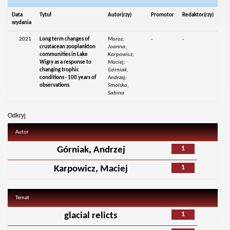
Data
Tytuł
Autor(rzy)
Promotor
Redaktor(rzy)
wydania
2021
Long term changes of
Moroz,
-
-
crustacean zooplankton
Joanna;
communities in Lake
Karpowicz,
Wigry as a response to
Maciej;
changing trophic
Górniak,
conditions - 100 years of
Andrzej;
observations
Smolska,
Sabina
Odkryj
Autor
1
Górniak, Andrzej
1
Karpowicz, Maciej
Temat
1
glacial relicts