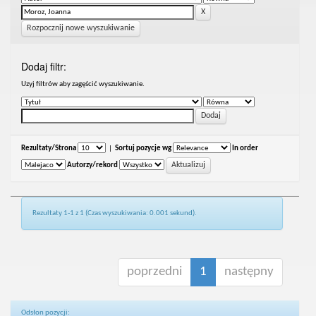
Rozpocznij nowe wyszukiwanie
Dodaj filtr:
Uzyj filtrów aby zagęścić wyszukiwanie.
Rezultaty/Strona
|
Sortuj pozycje wg
In order
Autorzy/rekord
Rezultaty 1-1 z 1 (Czas wyszukiwania: 0.001 sekund).
poprzedni
1
następny
Odsłon pozycji: