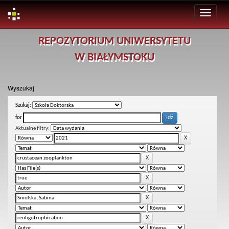
Skip
REPOZYTORIUM UNIWERSYTETU
navigation
W BIAŁYMSTOKU
Wyszukaj
Szukaj:
for
Aktualne filtry: