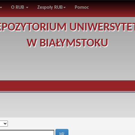
O RUB
Zespoły RUB
Pomoc
EPOZYTORIUM UNIWERSYTE
W BIAŁYMSTOKU