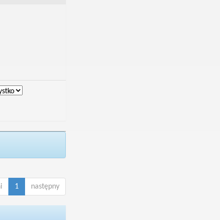
i
1
następny