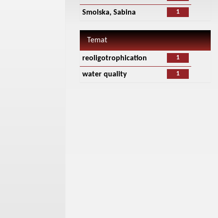
1
Smolska, Sabina
Temat
1
reoligotrophication
1
water quality