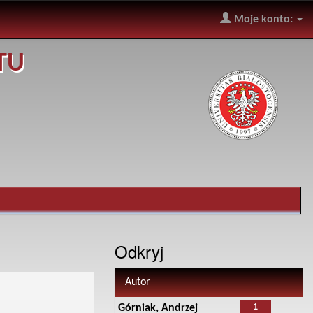
Moje konto:
TU
Odkryj
Autor
1
Górniak, Andrzej