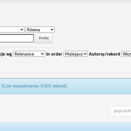
cje wg
In order
Autorzy/rekord
1 (Czas wyszukiwania: 0.001 sekund).
poprzedn