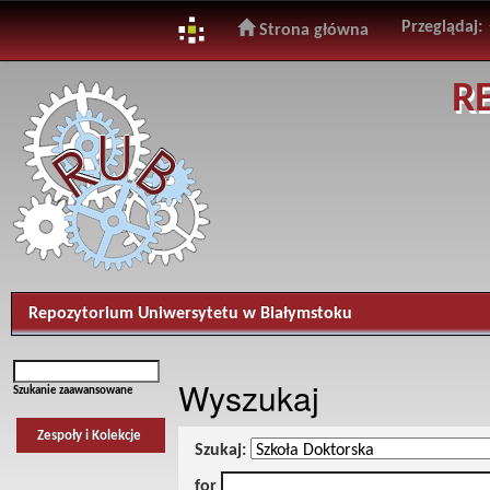
Przeglądaj:
Strona główna
Skip
R
navigation
Repozytorium Uniwersytetu w Białymstoku
Wyszukaj
Szukanie zaawansowane
Zespoły i Kolekcje
Szukaj:
for