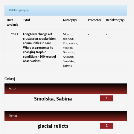
Odsłon pozycji:
Data
Tytuł
Autor(rzy)
Promotor
Redaktor(rzy)
wydania
2021
Long term changes of
Moroz,
-
-
crustacean zooplankton
Joanna;
communities in Lake
Karpowicz,
Wigry as a response to
Maciej;
changing trophic
Górniak,
conditions - 100 years of
Andrzej;
observations
Smolska,
Sabina
Odkryj
Autor
1
Smolska, Sabina
Temat
1
glacial relicts