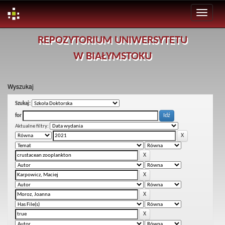
Skip
REPOZYTORIUM UNIWERSYTETU
navigation
W BIAŁYMSTOKU
Wyszukaj
Szukaj:
for
Aktualne filtry: