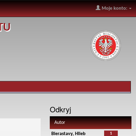
Moje konto:
TU
Odkryj
Autor
1
Bierastavy, Hlieb