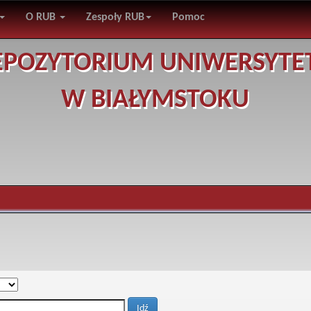
O RUB
Zespoły RUB
Pomoc
EPOZYTORIUM UNIWERSYTE
W BIAŁYMSTOKU