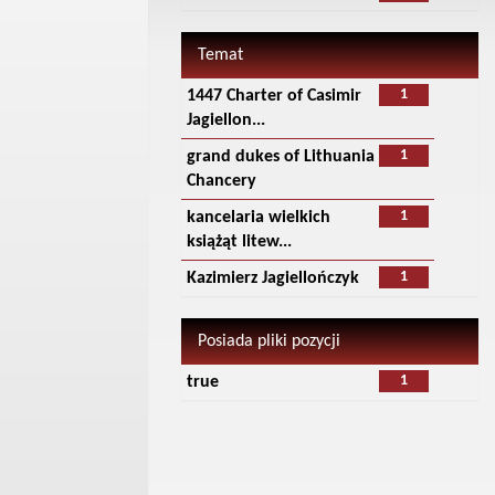
Temat
1
1447 Charter of Casimir
Jagiellon...
1
grand dukes of Lithuania
Chancery
1
kancelaria wielkich
książąt litew...
1
Kazimierz Jagiellończyk
Posiada pliki pozycji
1
true