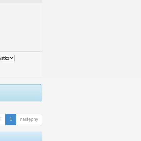
i
1
następny