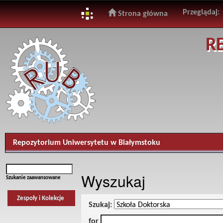
Przeglądaj:
Strona główna
Skip
R
navigation
Repozytorium Uniwersytetu w Białymstoku
Wyszukaj
Szukanie zaawansowane
Zespoły i Kolekcje
Szukaj:
for