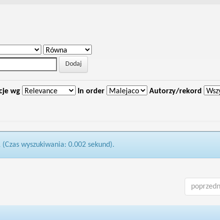
cje wg
In order
Autorzy/rekord
1 (Czas wyszukiwania: 0.002 sekund).
poprzedn