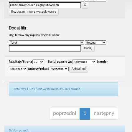
Rozpocznij nowe wyszukiwanie
Dodaj filtr:
Uzyj filtrów aby zagęścić wyszukiwanie.
Rezultaty/Strona
|
Sortuj pozycje wg
In order
Autorzy/rekord
Rezultaty 1-1 z 1 (Czas wyszukiwania: 0.001 sekund).
poprzedni
1
następny
Odsłon pozycji: