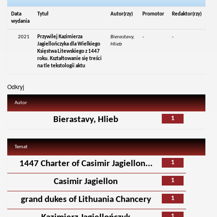
Data
Tytuł
Autor(rzy)
Promotor
Redaktor(rzy)
wydania
2021
Przywilej Kazimierza
Bierastavy,
-
-
Jagiellończyka dla Wielkiego
Hlieb
Księstwa Litewskiego z 1447
roku. Kształtowanie się treści
na tle tekstologii aktu
Odkryj
Autor
1
Bierastavy, Hlieb
Temat
1
1447 Charter of Casimir Jagiellon...
1
Casimir Jagiellon
1
grand dukes of Lithuania Chancery
1