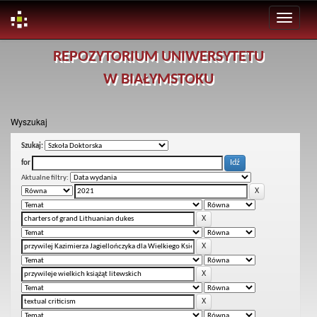
Skip
REPOZYTORIUM UNIWERSYTETU
navigation
W BIAŁYMSTOKU
Wyszukaj
Szukaj:
for
Aktualne filtry: